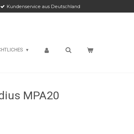
Kundenservice aus Deutschland
CHTLICHES
adius MPA20