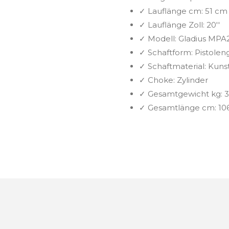
✓
Lauflänge cm:
51 cm
✓
Lauflänge Zoll:
20''
✓
Modell:
Gladius MPA
✓
Schaftform:
Pistoleng
✓
Schaftmaterial:
Kunst
✓
Choke:
Zylinder
✓
Gesamtgewicht kg:
3
✓
Gesamtlänge cm:
10