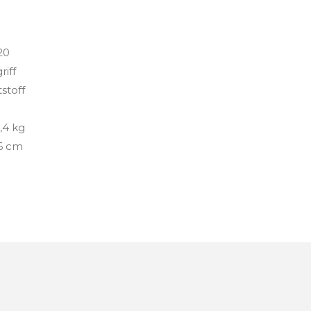
20
riff
stoff
,4 kg
6 cm