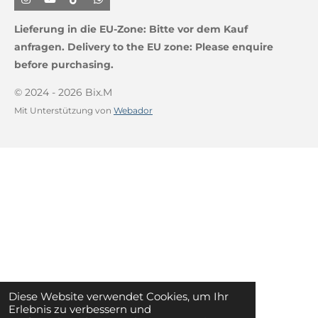
I
Y
T
W
n
o
i
h
s
u
k
a
Lieferung in die EU-Zone:
Bitte vor dem Kauf
t
T
T
t
a
u
o
s
anfragen.
Delivery to the EU zone: Please enquire
g
b
k
A
before purchasing.
r
e
p
a
p
m
© 2024 - 2026 Bix.M
Mit Unterstützung von
Webador
Diese Website verwendet Cookies, um Ihr
Erlebnis zu verbessern und