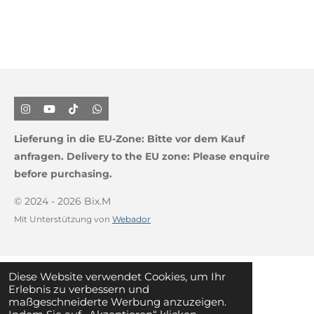
I
Y
T
W
n
o
i
h
s
u
k
a
Lieferung in die EU-Zone:
Bitte vor dem Kauf
t
T
T
t
a
u
o
s
anfragen.
Delivery to the EU zone: Please enquire
g
b
k
A
before purchasing.
r
e
p
a
p
m
© 2024 - 2026 Bix.M
Mit Unterstützung von
Webador
Diese Website verwendet Cookies, um Ihr
Erlebnis zu verbessern und
maßgeschneiderte Werbung anzuzeigen.