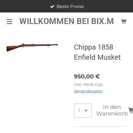
Beste Preise
Zum
Hauptinhalt
WILLKOMMEN BEI BIX.M
springen
Chippa 1858
Enfield Musket
950,00 €
inkl. MwSt zzgl.
Versandkosten
In den
Warenkorb