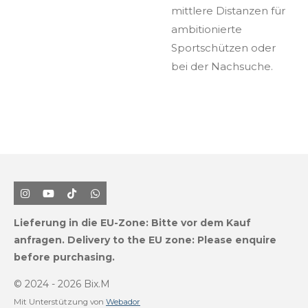
mittlere Distanzen für
ambitionierte
Sportschützen oder
bei der Nachsuche.
I
Y
T
W
n
o
i
h
s
u
k
a
Lieferung in die EU-Zone:
Bitte vor dem Kauf
t
T
T
t
a
u
o
s
anfragen.
Delivery to the EU zone: Please enquire
g
b
k
A
before purchasing.
r
e
p
a
p
m
© 2024 - 2026 Bix.M
Mit Unterstützung von
Webador