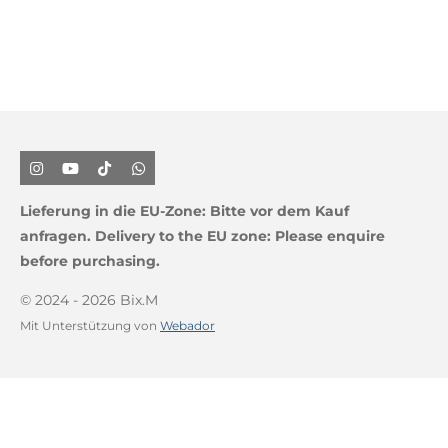
I
Y
T
W
n
o
i
h
s
u
k
a
Lieferung in die EU-Zone:
Bitte vor dem Kauf
t
T
T
t
a
u
o
s
anfragen.
Delivery to the EU zone: Please enquire
g
b
k
A
before purchasing.
r
e
p
a
p
m
© 2024 - 2026 Bix.M
Mit Unterstützung von
Webador