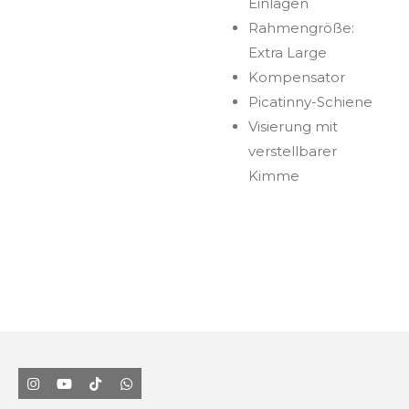
Einlagen
Rahmengröße:
Extra Large
Kompensator
Picatinny-Schiene
Visierung mit
verstellbarer
Kimme
I
Y
T
W
n
o
i
h