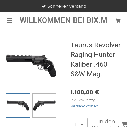
Schneller Versand
Zum
Hauptinhalt
WILLKOMMEN BEI BIX.M
springen
Taurus Revolver
Raging Hunter -
Kaliber .460
S&W Mag.
1.100,00 €
inkl. MwSt zzgl.
Versandkosten
In den