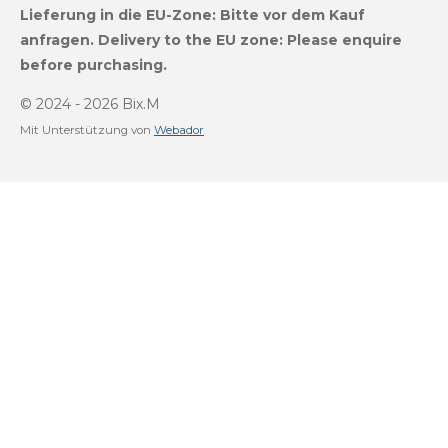
s
u
k
a
Lieferung in die EU-Zone:
Bitte vor dem Kauf
t
T
T
t
a
u
o
s
anfragen.
Delivery to the EU zone: Please enquire
g
b
k
A
before purchasing.
r
e
p
a
p
m
© 2024 - 2026 Bix.M
Mit Unterstützung von
Webador