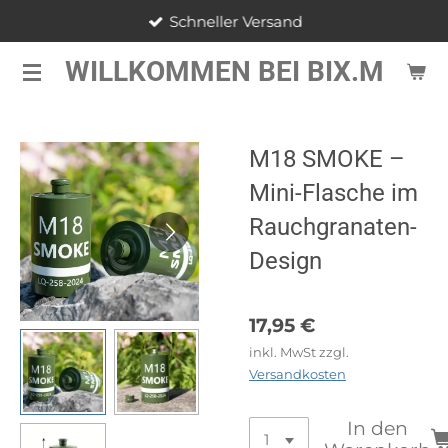
Schneller Versand
Zum
Hauptinhalt
WILLKOMMEN BEI BIX.M
springen
M18 SMOKE –
Mini-Flasche im
Rauchgranaten-
Design
17,95 €
inkl. MwSt zzgl.
Versandkosten
In den