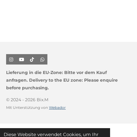
I
Y
T
W
n
o
i
h
s
u
k
a
Lieferung in die EU-Zone:
Bitte vor dem Kauf
t
T
T
t
a
u
o
s
anfragen.
Delivery to the EU zone: Please enquire
g
b
k
A
before purchasing.
r
e
p
a
p
m
© 2024 - 2026 Bix.M
Mit Unterstützung von
Webador
Diese Website verwendet Cookies, um Ihr