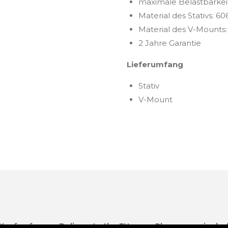
maximale Belastbarkeit
Material des Stativs: 6
Material des V-Mounts:
2 Jahre Garantie
Lieferumfang
Stativ
V-Mount
 Kauf anfragen.
Delivery to the EU zone: Please enquire be