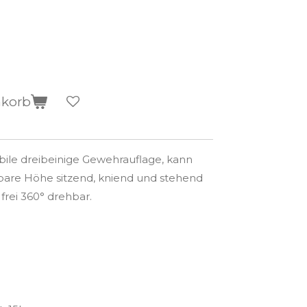
nkorb
abile dreibeinige Gewehrauflage, kann
llbare Höhe sitzend, kniend und stehend
rei 360° drehbar.