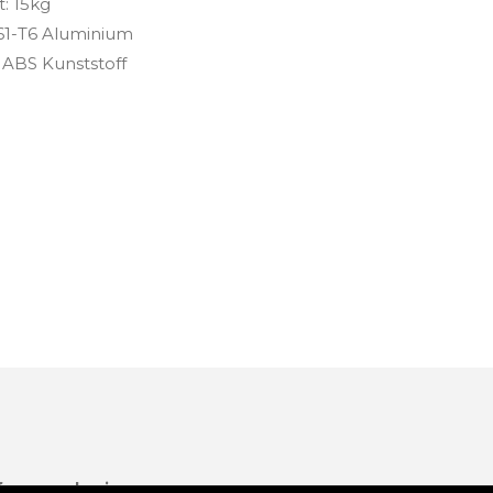
: 15kg
061-T6 Aluminium
 ABS Kunststoff
fore purchasing.