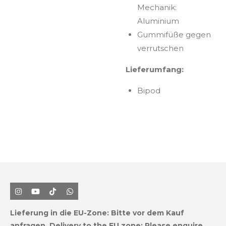
Mechanik:
Aluminium
Gummifüße gegen
verrutschen
Lieferumfang:
Bipod
I
Y
T
W
n
o
i
h
s
u
k
a
Lieferung in die EU-Zone:
Bitte vor dem Kauf
t
T
T
t
a
u
o
s
anfragen.
Delivery to the EU zone: Please enquire