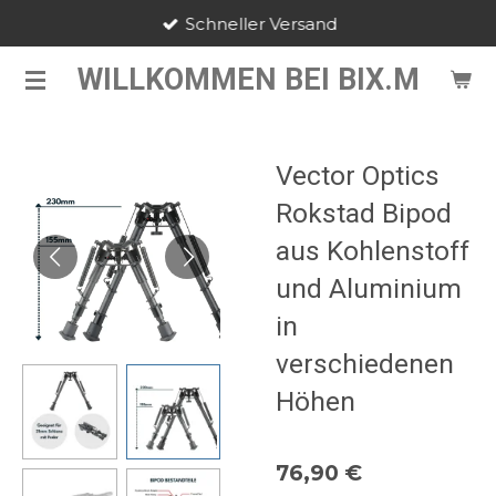
Schneller Versand
Zum
Hauptinhalt
WILLKOMMEN BEI BIX.M
springen
Vector Optics
Rokstad Bipod
aus Kohlenstoff
und Aluminium
in
verschiedenen
Höhen
76,90 €