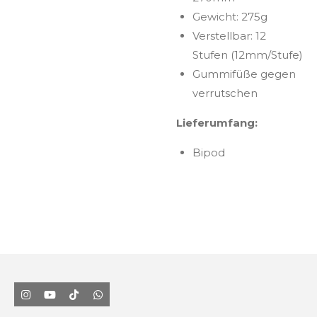
Gewicht: 275g
Verstellbar: 12
Stufen (12mm/Stufe)
Gummifüße gegen
verrutschen
Lieferumfang:
Bipod
I
Y
T
W
n
o
i
h