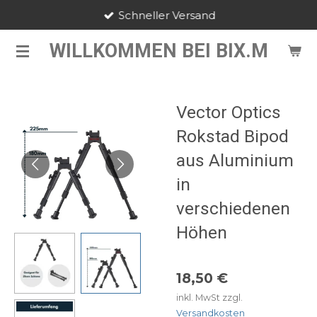
Schneller Versand
Zum
Hauptinhalt
WILLKOMMEN BEI BIX.M
springen
Vector Optics
Rokstad Bipod
aus Aluminium
in
verschiedenen
Höhen
18,50 €
inkl. MwSt zzgl.
Versandkosten