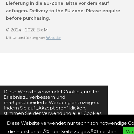
s
u
k
a
Lieferung in die EU-Zone:
Bitte vor dem Kauf
t
T
T
t
a
u
o
s
anfragen.
Delivery to the EU zone: Please enquire
g
b
k
A
before purchasing.
r
e
p
a
p
m
© 2024 - 2026 Bix.M
Mit Unterstützung von
Webador
Diese Website verwendet Cookies, um Ihr
Erlebnis zu verbessern und
maßgeschneiderte Werbung anzuzeigen.
Indem Sie auf „Akzeptieren“ klicken,
stimmen Sie der Verwendung aller Cookies
zu.
Diese Website verwendet nur technisch notwendige Co
die FunktionalitÃ¤t der Seite zu gewÃ¤hrleisten.
Ver
Ablehnen
Zustimmen