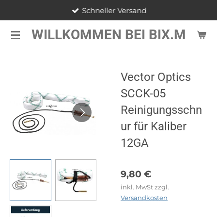
Schneller Versand
Zum
Hauptinhalt
WILLKOMMEN BEI BIX.M
springen
Vector Optics
SCCK-05
Reinigungsschn
ur für Kaliber
12GA
9,80 €
inkl. MwSt zzgl.
Versandkosten