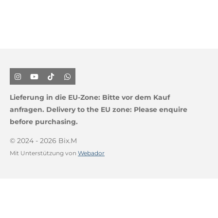
I
Y
T
W
n
o
i
h
s
u
k
a
Lieferung in die EU-Zone:
Bitte vor dem Kauf
t
T
T
t
a
u
o
s
anfragen.
Delivery to the EU zone: Please enquire
g
b
k
A
before purchasing.
r
e
p
a
p
m
© 2024 - 2026 Bix.M
Mit Unterstützung von
Webador