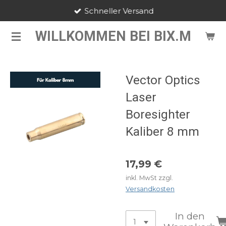
Schneller Versand
Zum
Hauptinhalt
WILLKOMMEN BEI BIX.M
springen
Vector Optics
Laser
Boresighter
Kaliber 8 mm
17,99 €
inkl. MwSt zzgl.
Versandkosten
In den