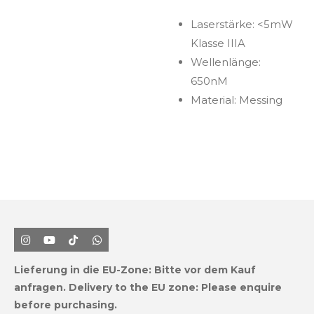
Laserstärke: <5mW
Klasse IIIA
Wellenlänge:
650nM
Material: Messing
I
Y
T
W
n
o
i
h
s
u
k
a
Lieferung in die EU-Zone:
Bitte vor dem Kauf
t
T
T
t
a
u
o
s
anfragen.
Delivery to the EU zone: Please enquire
g
b
k
A
before purchasing.
r
e
p