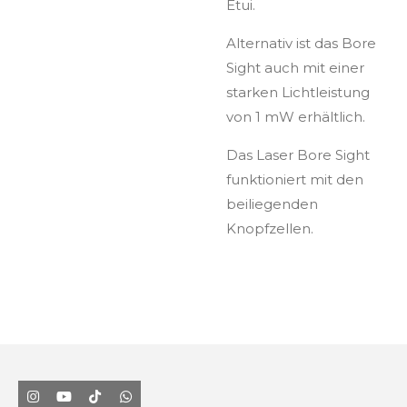
Etui.
Alternativ ist das Bore
Sight auch mit einer
starken Lichtleistung
von 1 mW erhältlich.
Das Laser Bore Sight
funktioniert mit den
beiliegenden
Knopfzellen.
I
Y
T
W