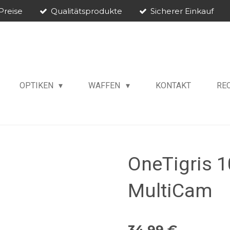
Preise
Qualitätsprodukte
Sicherer Einkauf
OPTIKEN
WAFFEN
KONTAKT
RE
OneTigris 1
MultiCam
34,99 €