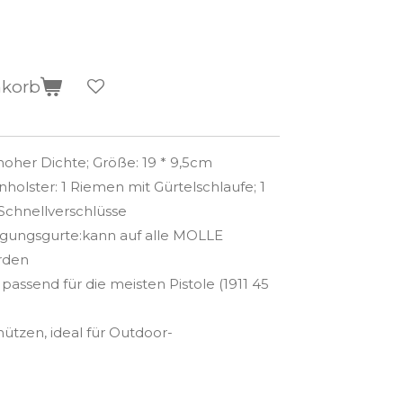
nkorb
hoher Dichte; Größe: 19 * 9,5cm
nholster: 1 Riemen mit Gürtelschlaufe; 1
Schnellverschlüsse
gungsgurte:kann auf alle MOLLE
rden
 passend für die meisten Pistole (1911 45
ützen, ideal für Outdoor-