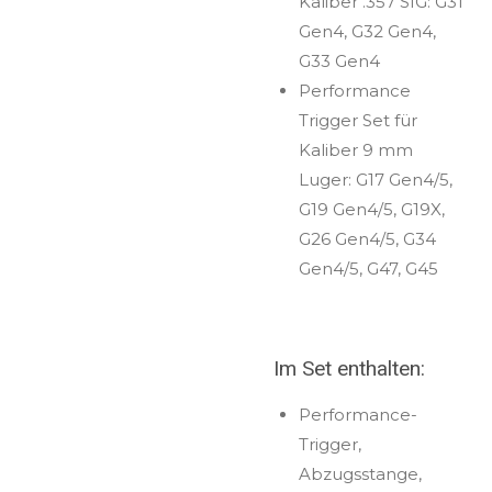
Kaliber .357 SIG: G31
Gen4, G32 Gen4,
G33 Gen4
Performance
Trigger Set für
Kaliber 9 mm
Luger: G17 Gen4/5,
G19 Gen4/5, G19X,
G26 Gen4/5, G34
Gen4/5, G47, G45
Im Set enthalten:
Performance-
Trigger,
Abzugsstange,