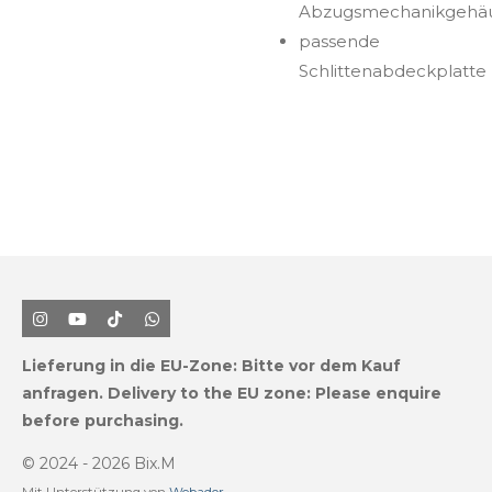
Abzugsmechanikgehä
passende
Schlittenabdeckplatte
I
Y
T
W
n
o
i
h
s
u
k
a
Lieferung in die EU-Zone:
Bitte vor dem Kauf
t
T
T
t
a
u
o
s
anfragen.
Delivery to the EU zone: Please enquire
g
b
k
A
before purchasing.
r
e
p
a
p
m
© 2024 - 2026 Bix.M