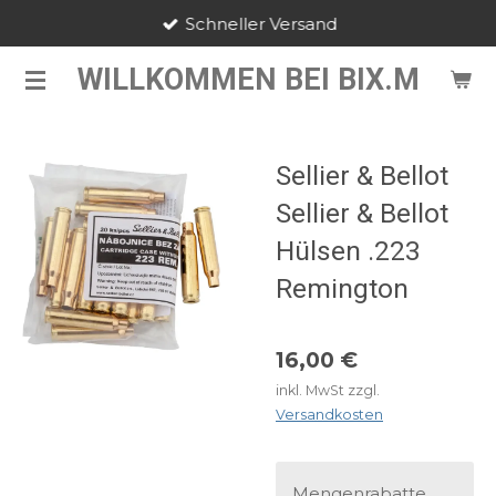
Schneller Versand
Zum
Hauptinhalt
WILLKOMMEN BEI BIX.M
springen
Sellier & Bellot
Sellier & Bellot
Hülsen .223
Remington
16,00 €
inkl. MwSt zzgl.
Versandkosten
Mengenrabatte