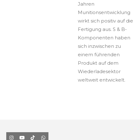
Jahren
Munitionsentwicklung
wirkt sich positiv auf die
Fertigung aus. S & B-
Komponenten haben
sich inzwischen zu
einem führenden
Produkt auf dem
Wiederladesektor
weltweit entwickelt.
I
Y
T
W