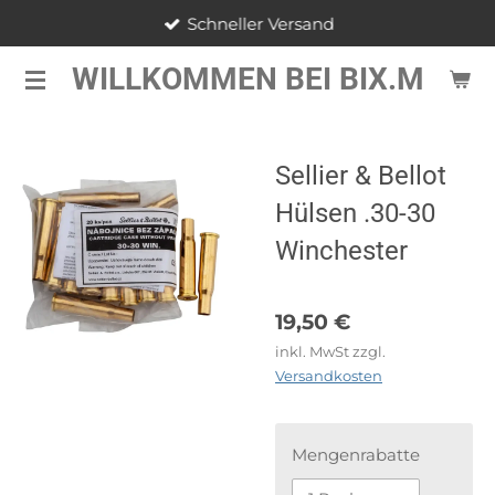
Schneller Versand
Zum
Hauptinhalt
WILLKOMMEN BEI BIX.M
springen
Sellier & Bellot
Hülsen .30-30
Winchester
19,50 €
inkl. MwSt zzgl.
Versandkosten
Mengenrabatte