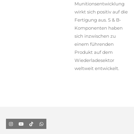
Munitionsentwicklung
wirkt sich positiv auf die
Fertigung aus. S & B-
Komponenten haben
sich inzwischen zu
einem führenden
Produkt auf dem
Wiederladesektor
weltweit entwickelt.
I
Y
T
W
n
o
i
h