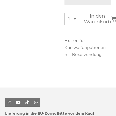
In den
Warenkorb
Hülsen für
Kurzwaffenpatronen
mit Boxerzündung.
I
Y
T
W
n
o
i
h
s
u
k
a
Lieferung in die EU-Zone:
Bitte vor dem Kauf
t
T
T
t