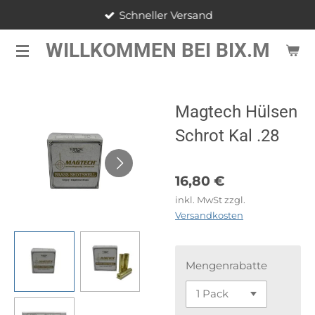
Schneller Versand
Zum
Hauptinhalt
WILLKOMMEN BEI BIX.M
springen
Magtech Hülsen
Schrot Kal .28
16,80 €
inkl. MwSt zzgl.
Versandkosten
Mengenrabatte