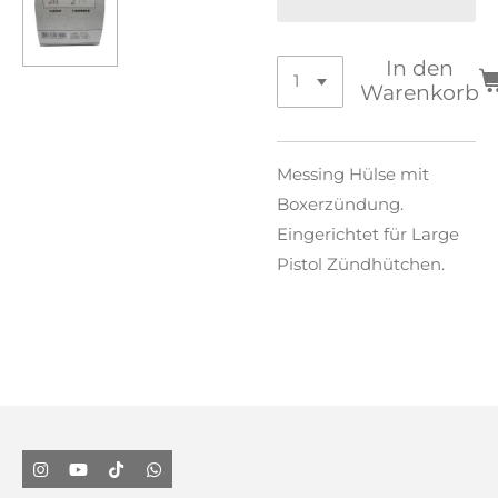
In den
Warenkorb
Messing Hülse mit
Boxerzündung.
Eingerichtet für Large
Pistol Zündhütchen.
I
Y
T
W
n
o
i
h