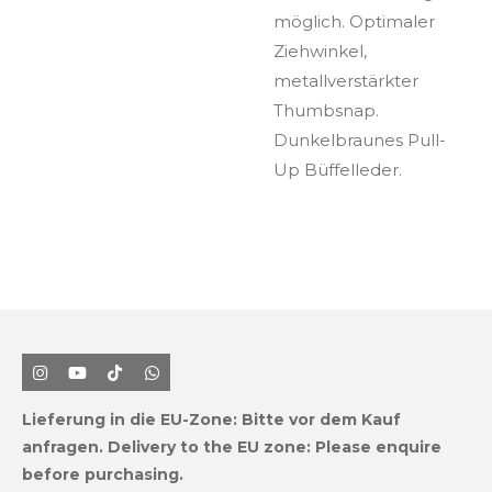
möglich. Opti­maler
Ziehwinkel,
metallverstärkter
Thumb­snap.
Dunkelbraunes Pull-
Up Büffelleder.
I
Y
T
W
n
o
i
h
s
u
k
a
Lieferung in die EU-Zone:
Bitte vor dem Kauf
t
T
T
t
a
u
o
s
anfragen.
Delivery to the EU zone: Please enquire
g
b
k
A
before purchasing.
r
e
p