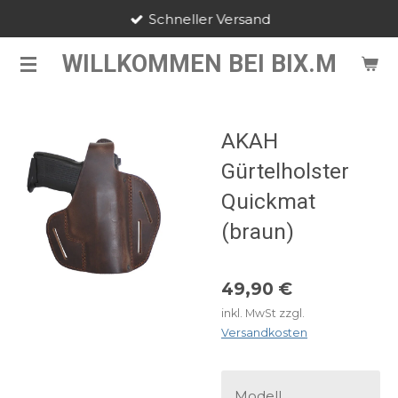
Schneller Versand
Zum
Hauptinhalt
WILLKOMMEN BEI BIX.M
springen
AKAH
Gürtelholster
Quickmat
(braun)
49,90 €
inkl. MwSt zzgl.
Versandkosten
Modell