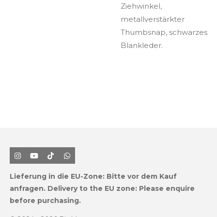
Ziehwinkel,
metallverstärkter
Thumb­snap, schwarzes
Blankleder.
I
Y
T
W
n
o
i
h
s
u
k
a
Lieferung in die EU-Zone:
Bitte vor dem Kauf
t
T
T
t
a
u
o
s
anfragen.
Delivery to the EU zone: Please enquire
g
b
k
A
before purchasing.
r
e
p
a
p
m