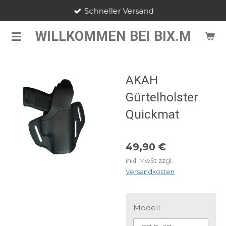
Schneller Versand
Zum
Hauptinhalt
WILLKOMMEN BEI BIX.M
springen
AKAH
Gürtelholster
Quickmat
49,90 €
inkl. MwSt zzgl.
Versandkosten
Modell