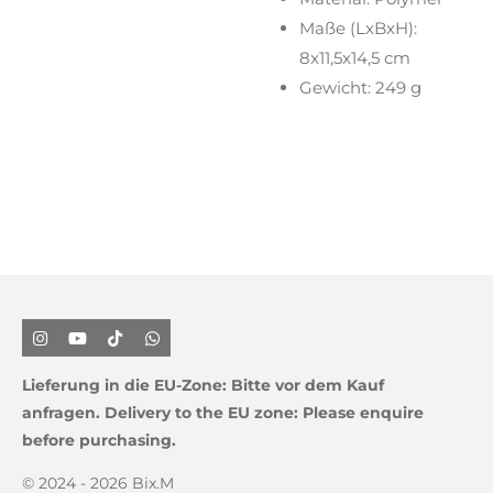
Maße (LxBxH):
8x11,5x14,5 cm
Gewicht: 249 g
I
Y
T
W
n
o
i
h
s
u
k
a
Lieferung in die EU-Zone:
Bitte vor dem Kauf
t
T
T
t
a
u
o
s
anfragen.
Delivery to the EU zone: Please enquire
g
b
k
A
before purchasing.
r
e
p
a
p
m
© 2024 - 2026 Bix.M