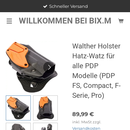
Schneller Versand
Zum
Hauptinhalt
WILLKOMMEN BEI BIX.M
springen
Walther Holster
Hatz-Watz für
alle PDP
Modelle (PDP
FS, Compact, F-
Serie, Pro)
89,99 €
inkl. MwSt zzgl.
Versandkosten