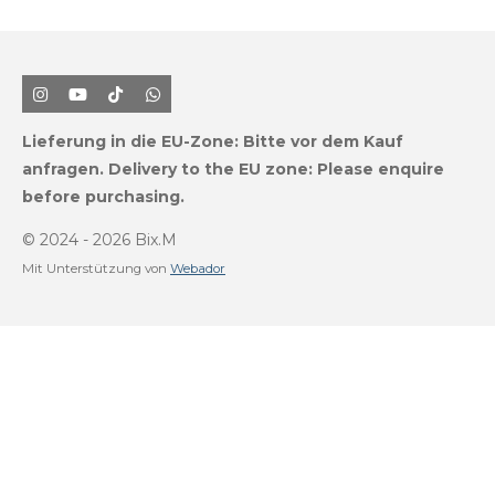
I
Y
T
W
n
o
i
h
s
u
k
a
Lieferung in die EU-Zone:
Bitte vor dem Kauf
t
T
T
t
a
u
o
s
anfragen.
Delivery to the EU zone: Please enquire
g
b
k
A
before purchasing.
r
e
p
a
p
m
© 2024 - 2026 Bix.M
Mit Unterstützung von
Webador