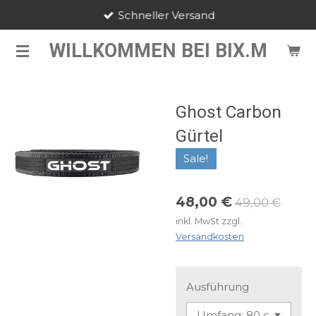
Schneller Versand
Zum
Hauptinhalt
WILLKOMMEN BEI BIX.M
springen
Ghost Carbon
Gürtel
Sale!
48,00 €
49,00 €
inkl. MwSt zzgl.
Versandkosten
Ausführung