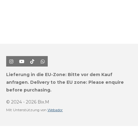
I
Y
T
W
n
o
i
h
s
u
k
a
Lieferung in die EU-Zone:
Bitte vor dem Kauf
t
T
T
t
a
u
o
s
anfragen.
Delivery to the EU zone: Please enquire
g
b
k
A
before purchasing.
r
e
p
a
p
m
© 2024 - 2026 Bix.M
Mit Unterstützung von
Webador