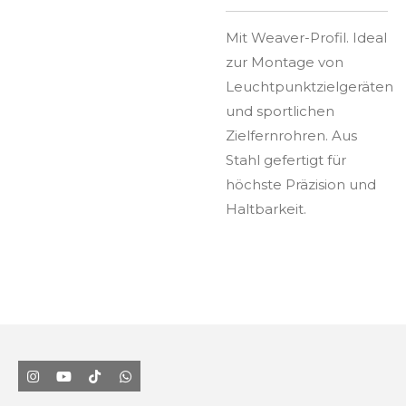
Mit Weaver-Profil.
Ideal
zur Montage von
Leuchtpunktzielgeräten
und sportlichen
Zielfernrohren. Aus
Stahl gefertigt für
höchste Präzision und
Haltbarkeit.
I
Y
T
W
n
o
i
h