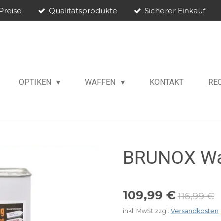
Preise
Qualitätsprodukte
Sicherer Einkauf
OPTIKEN
WAFFEN
KONTAKT
RE
BRUNOX Waf
109,99 €
116,99 €
inkl. MwSt zzgl.
Versandkosten