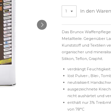
In den Ware
Das Brunox Waffenpflegesp
Metallteile. Gegenüber L
Kunststoff und Textilien ver
organischer und mineralis
Silikon, Teflon, Graphit.
verdrängt Feuchtigkeit 
löst Pulver-, Blei-, To
neutralisiert Handschw
ausgezeichnete Kriech
nicht aushärtet und ver
enthält nur 3% Treibm
von 78°C