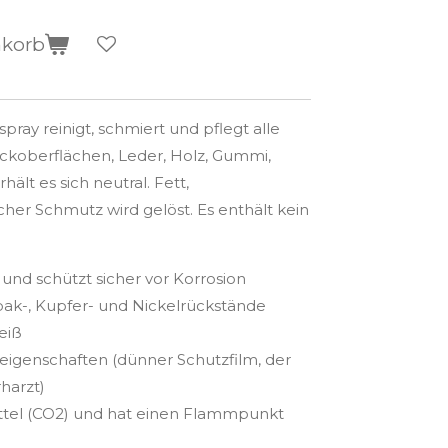
nkorb
ray reinigt, schmiert und pflegt alle
ackoberflächen, Leder, Holz, Gummi,
hält es sich neutral. Fett,
cher Schmutz wird gelöst. Es enthält kein
und schützt sicher vor Korrosion
mbak-, Kupfer- und Nickelrückstände
eiß
eigenschaften (dünner Schutzfilm, der
harzt)
ittel (CO2) und hat einen Flammpunkt