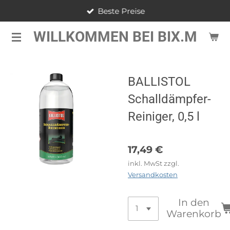
Beste Preise
Zum
Hauptinhalt
WILLKOMMEN BEI BIX.M
springen
BALLISTOL
Schalldämpfer-
Reiniger, 0,5 l
17,49 €
inkl. MwSt zzgl.
Versandkosten
In den
Warenkorb