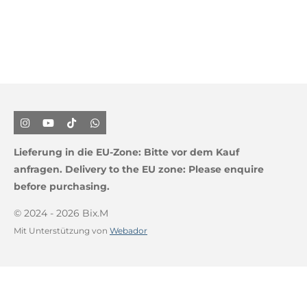
I
Y
T
W
n
o
i
h
s
u
k
a
Lieferung in die EU-Zone:
Bitte vor dem Kauf
t
T
T
t
a
u
o
s
anfragen.
Delivery to the EU zone: Please enquire
g
b
k
A
before purchasing.
r
e
p
a
p
m
© 2024 - 2026 Bix.M
Mit Unterstützung von
Webador