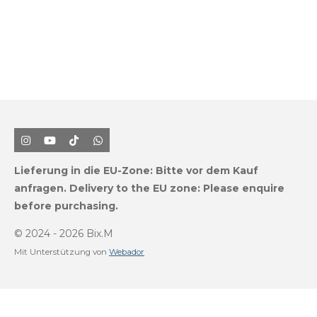
I
Y
T
W
n
o
i
h
s
u
k
a
Lieferung in die EU-Zone:
Bitte vor dem Kauf
t
T
T
t
a
u
o
s
anfragen.
Delivery to the EU zone: Please enquire
g
b
k
A
before purchasing.
r
e
p
a
p
m
© 2024 - 2026 Bix.M
Mit Unterstützung von
Webador