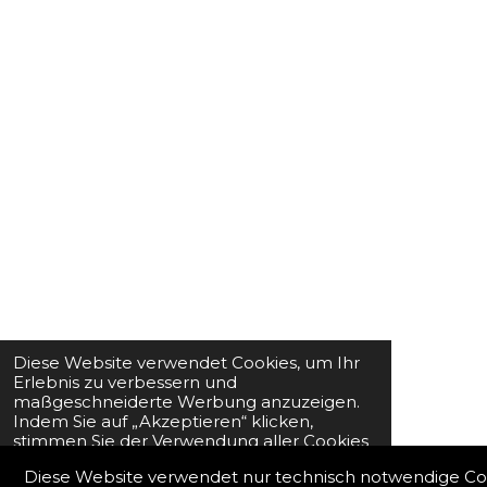
Diese Website verwendet Cookies, um Ihr
Erlebnis zu verbessern und
maßgeschneiderte Werbung anzuzeigen.
Indem Sie auf „Akzeptieren“ klicken,
stimmen Sie der Verwendung aller Cookies
zu.
Diese Website verwendet nur technisch notwendige Co