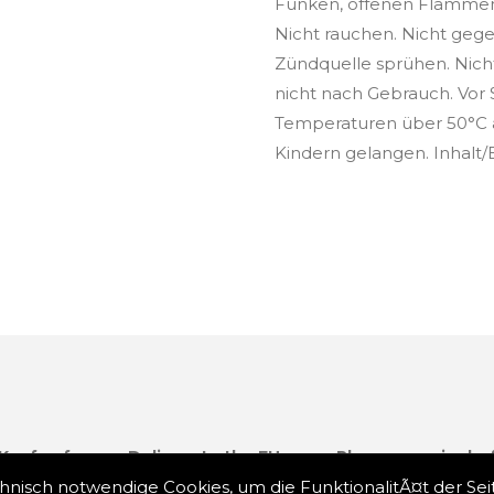
Funken, offenen Flammen
Nicht rauchen. Nicht ge
Zündquelle sprühen. Nich
nicht nach Gebrauch. Vor
Temperaturen über 50°C a
Kindern gelangen. Inhalt
 Kauf anfragen.
Delivery to the EU zone: Please enquire be
erbessern und maßgeschneiderte Werbung anzuzeigen. Ind
nisch notwendige Cookies, um die FunktionalitÃ¤t der Sei
Empfeh
n
SEHR GUT
100 %
Empfehlungen