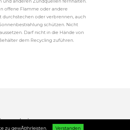
 und anderen Zündquellen fernhalten.
gen offene Flamme oder andere
t durchstechen oder verbrennen, auch
 Sonnenbestrahlung schützen. Nicht
ussetzen. Darf nicht in die Hände von
/Behälter dem Recycling zuführen.
fore purchasing.
em Sie auf
te zu gewÃ¤hrleisten.
Verstanden
lung! Questions were
Ablehnen
Zustimmen
Mehr Infos
i