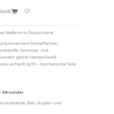
nkorb
das Waffenöl in Deutschland.
gt und konserviert Metallflächen,
unststoffe. Geschoss- und
 werden gelöst, Handschweiß
rrosiv, verharzt nicht – mechanische Teile
er Allrounder
verrückstände, Blei-, Kupfer- und