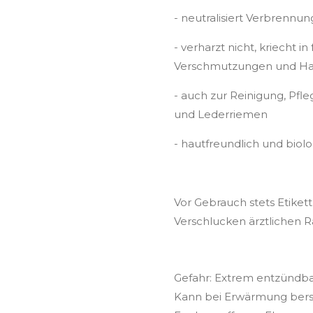
- neutralisiert Verbrennu
- verharzt nicht, kriecht in 
Verschmutzungen und Ha
- auch zur Reinigung, Pfl
und Lederriemen
- hautfreundlich und biol
Vor Gebrauch stets Etiket
Verschlucken ärztlichen R
Gefahr: Extrem entzündbar
Kann bei Erwärmung berst