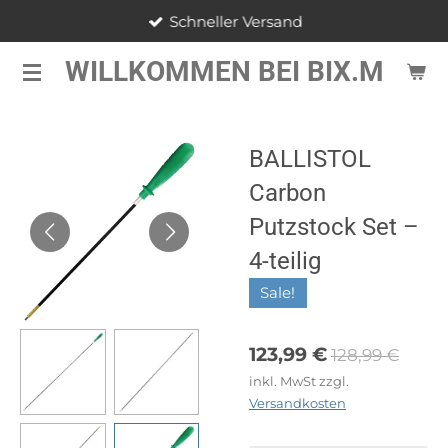
Schneller Versand
Zum
Hauptinhalt
WILLKOMMEN BEI BIX.M
springen
BALLISTOL
Carbon
Putzstock Set –
4-teilig
Sale!
123,99 €
128,99 €
inkl. MwSt zzgl.
Versandkosten