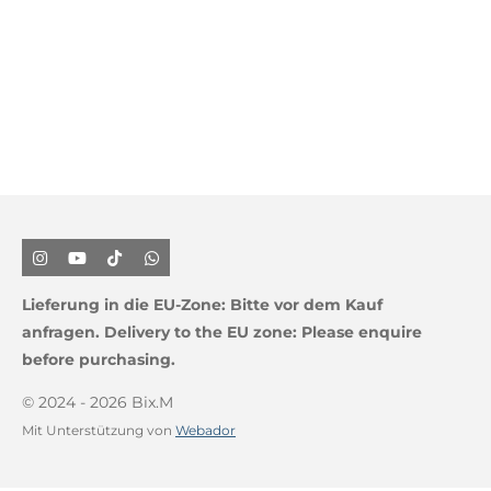
I
Y
T
W
n
o
i
h
s
u
k
a
Lieferung in die EU-Zone:
Bitte vor dem Kauf
t
T
T
t
a
u
o
s
anfragen.
Delivery to the EU zone: Please enquire
g
b
k
A
before purchasing.
r
e
p
a
p
m
© 2024 - 2026 Bix.M
Mit Unterstützung von
Webador