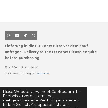
I
Y
T
W
n
o
i
h
s
u
k
a
Lieferung in die EU-Zone:
Bitte vor dem Kauf
t
T
T
t
a
u
o
s
anfragen.
Delivery to the EU zone: Please enquire
g
b
k
A
before purchasing.
r
e
p
a
p
m
© 2024 - 2026 Bix.M
Mit Unterstützung von
Webador
Diese Website verwendet Cookies, um Ihr
Erlebnis zu verbessern und
maßgeschneiderte Werbung anzuzeigen.
Indem Sie auf „Akzeptieren“ klicken,