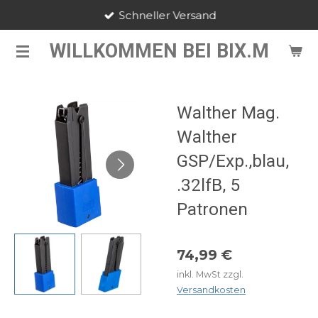
Schneller Versand
Zum
Hauptinhalt
WILLKOMMEN BEI BIX.M
springen
Walther Mag.
Walther
GSP/Exp.,blau,
.32lfB, 5
Patronen
74,99 €
inkl. MwSt zzgl.
Versandkosten