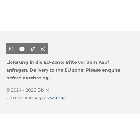
I
Y
T
W
n
o
i
h
s
u
k
a
Lieferung in die EU-Zone:
Bitte vor dem Kauf
t
T
T
t
a
u
o
s
anfragen.
Delivery to the EU zone: Please enquire
g
b
k
A
before purchasing.
r
e
p
a
p
m
© 2024 - 2026 Bix.M
Mit Unterstützung von
Webador