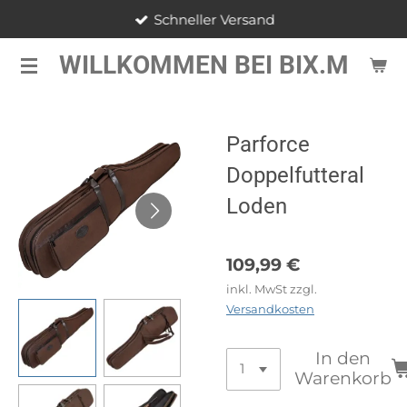
Schneller Versand
Zum
Hauptinhalt
WILLKOMMEN BEI BIX.M
springen
Parforce
Doppelfutteral
Loden
109,99 €
inkl. MwSt zzgl.
Versandkosten
In den
Warenkorb