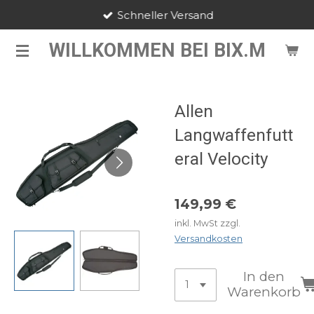
Schneller Versand
Zum
Hauptinhalt
WILLKOMMEN BEI BIX.M
springen
Allen
Langwaffenfutt
eral Velocity
149,99 €
inkl. MwSt zzgl.
Versandkosten
In den
Warenkorb