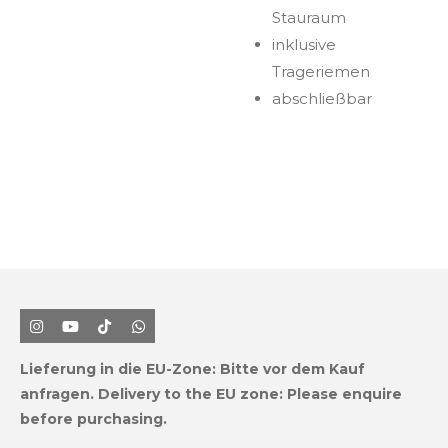
Stauraum
inklusive
Trageriemen
abschließbar
I
Y
T
W
n
o
i
h
s
u
k
a
Lieferung in die EU-Zone:
Bitte vor dem Kauf
t
T
T
t
a
u
o
s
anfragen.
Delivery to the EU zone: Please enquire
g
b
k
A
before purchasing.
r
e
p
a
p