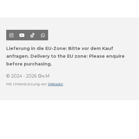
I
Y
T
W
n
o
i
h
s
u
k
a
Lieferung in die EU-Zone:
Bitte vor dem Kauf
t
T
T
t
a
u
o
s
anfragen.
Delivery to the EU zone: Please enquire
g
b
k
A
before purchasing.
r
e
p
a
p
m
© 2024 - 2026 Bix.M
Mit Unterstützung von
Webador