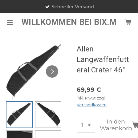
Schneller Versand
Zum
Hauptinhalt
WILLKOMMEN BEI BIX.M
springen
Allen
Langwaffenfutt
eral Crater 46"
69,99 €
inkl. MwSt zzgl.
Versandkosten
In den
Warenkorb