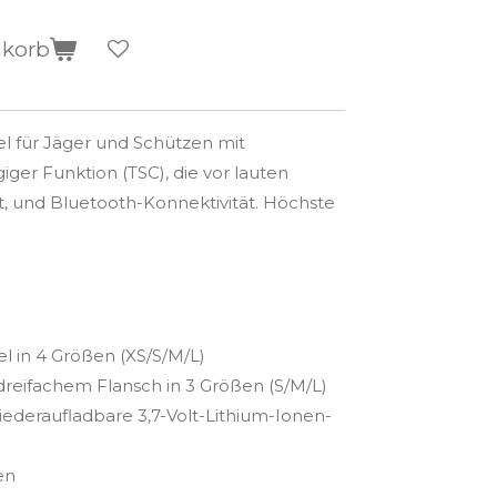
nkorb
l für Jäger und Schützen mit
ger Funktion (TSC), die vor lauten
, und Bluetooth-Konnektivität. Höchste
l in 4 Größen (XS/S/M/L)
 dreifachem Flansch in 3 Größen (S/M/L)
iederaufladbare 3,7-Volt-Lithium-Ionen-
en