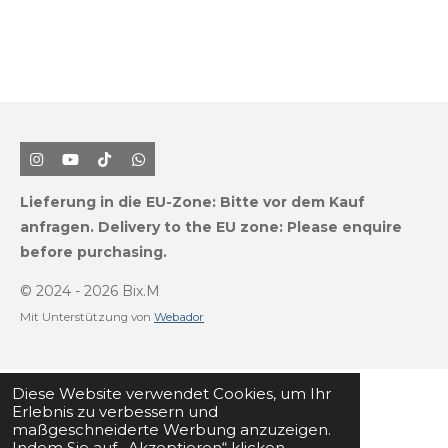
I
Y
T
W
n
o
i
h
s
u
k
a
Lieferung in die EU-Zone:
Bitte vor dem Kauf
t
T
T
t
a
u
o
s
anfragen.
Delivery to the EU zone: Please enquire
g
b
k
A
before purchasing.
r
e
p
a
p
m
© 2024 - 2026 Bix.M
Mit Unterstützung von
Webador
Diese Website verwendet Cookies, um Ihr
Erlebnis zu verbessern und
maßgeschneiderte Werbung anzuzeigen.
Indem Sie auf „Akzeptieren“ klicken,