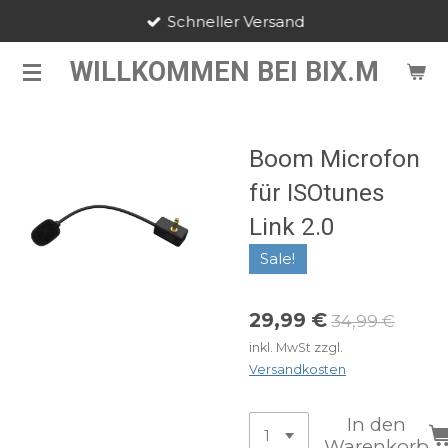
Schneller Versand
Zum
Hauptinhalt
WILLKOMMEN BEI BIX.M
springen
Boom Microfon
für ISOtunes
Link 2.0
Sale!
29,99 €
34,99 €
inkl. MwSt zzgl.
Versandkosten
In den
Warenkorb