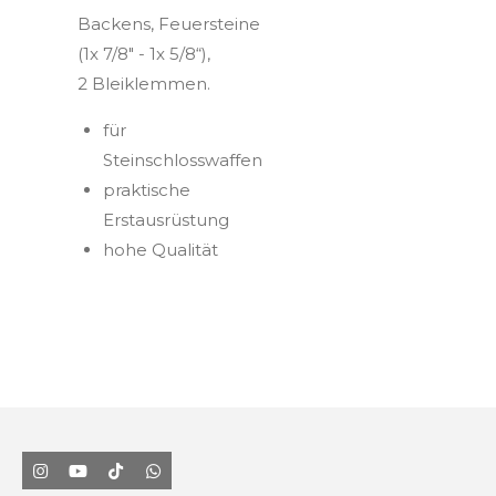
Backens, Feuersteine
(1x 7/8" - 1x 5/8“),
2 Bleiklemmen.
für
Steinschlosswaffen
praktische
Erstausrüstung
hohe Qualität
I
Y
T
W
n
o
i
h