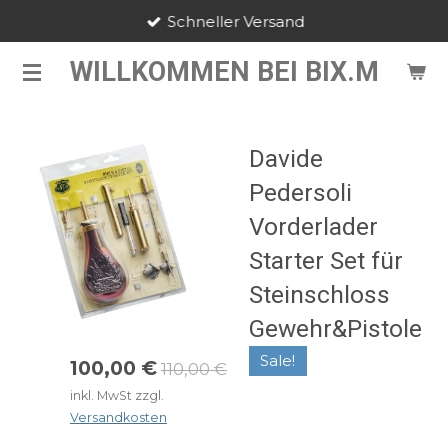
Schneller Versand
Zum
Hauptinhalt
WILLKOMMEN BEI BIX.M
springen
Davide
Pedersoli
Vorderlader
Starter Set für
Steinschloss
Gewehr&Pistole
Sale!
100,00 €
110,00 €
inkl. MwSt zzgl.
Versandkosten