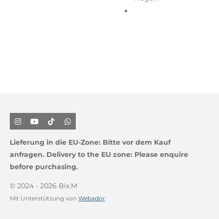
I
Y
T
W
n
o
i
h
s
u
k
a
Lieferung in die EU-Zone:
Bitte vor dem Kauf
t
T
T
t
a
u
o
s
anfragen.
Delivery to the EU zone: Please enquire
g
b
k
A
before purchasing.
r
e
p
a
p
m
© 2024 - 2026 Bix.M
Mit Unterstützung von
Webador