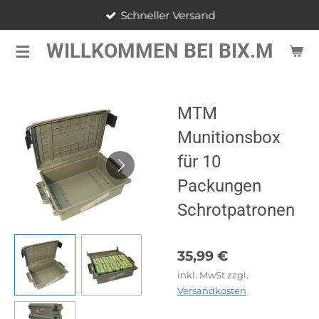
Schneller Versand
Zum
Hauptinhalt
WILLKOMMEN BEI BIX.M
springen
MTM
Munitionsbox
für 10
Packungen
Schrotpatronen
35,99 €
inkl. MwSt zzgl.
Versandkosten