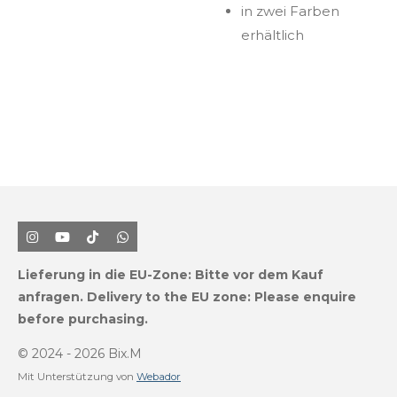
in zwei Farben
erhältlich
I
Y
T
W
n
o
i
h
s
u
k
a
Lieferung in die EU-Zone:
Bitte vor dem Kauf
t
T
T
t
a
u
o
s
anfragen.
Delivery to the EU zone: Please enquire
g
b
k
A
before purchasing.
r
e
p
a
p
m
© 2024 - 2026 Bix.M
Mit Unterstützung von
Webador