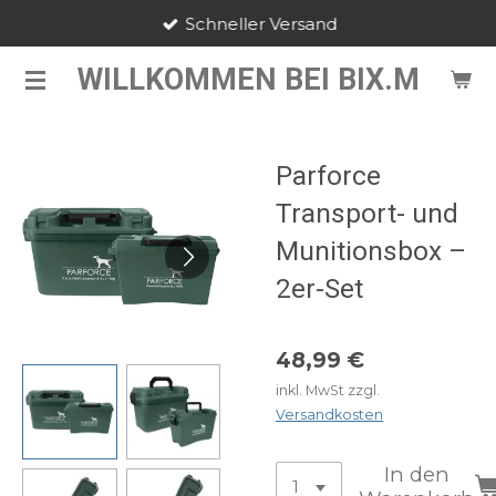
Schneller Versand
Zum
Hauptinhalt
WILLKOMMEN BEI BIX.M
springen
Parforce
Transport- und
Munitionsbox –
2er-Set
48,99 €
inkl. MwSt zzgl.
Versandkosten
In den