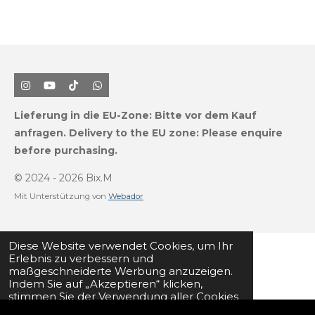
I
Y
T
W
n
o
i
h
s
u
k
a
Lieferung in die EU-Zone:
Bitte vor dem Kauf
t
T
T
t
a
u
o
s
anfragen.
Delivery to the EU zone: Please enquire
g
b
k
A
before purchasing.
r
e
p
a
p
m
© 2024 - 2026 Bix.M
Mit Unterstützung von
Webador
Diese Website verwendet Cookies, um Ihr
Erlebnis zu verbessern und
maßgeschneiderte Werbung anzuzeigen.
Indem Sie auf „Akzeptieren“ klicken,
stimmen Sie der Verwendung aller Cookies
zu.