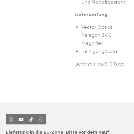
und Nebelresistent
Lieferumfang
Vector Optics
Paragon 3x18
Magnifier
Reinigungstuch
Lieferzeit: ca. 5-6 Tage
I
Y
T
W
n
o
i
h
s
u
k
a
Lieferung in die EU-Zone:
Bitte vor dem Kauf