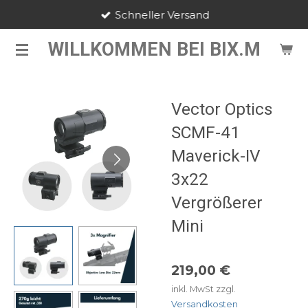
Schneller Versand
Zum
Hauptinhalt
WILLKOMMEN BEI BIX.M
springen
Vector Optics
SCMF-41
Maverick-IV
3x22
Vergrößerer
Mini
219,00 €
inkl. MwSt zzgl.
Versandkosten