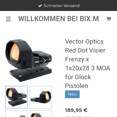
Schneller Versand
Zum
Hauptinhalt
WILLKOMMEN BEI BIX.M
springen
Vector Optics
Red Dot Visier
Frenzy x
1x20x28 3 MOA
für Glock
Pistolen
Neu
189,95 €