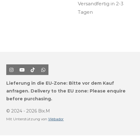
Versandfertig in 2-3
Tagen
I
Y
T
W
n
o
i
h
s
u
k
a
Lieferung in die EU-Zone:
Bitte vor dem Kauf
t
T
T
t
a
u
o
s
anfragen.
Delivery to the EU zone: Please enquire
g
b
k
A
before purchasing.
r
e
p
a
p
m
© 2024 - 2026 Bix.M
Mit Unterstützung von
Webador