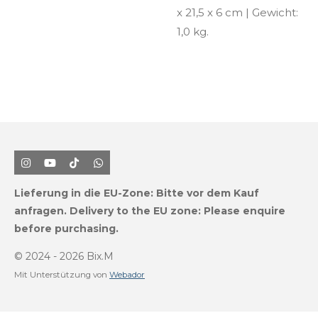
x 21,5 x 6 cm | Gewicht:
1,0 kg.
I
Y
T
W
n
o
i
h
s
u
k
a
Lieferung in die EU-Zone:
Bitte vor dem Kauf
t
T
T
t
a
u
o
s
anfragen.
Delivery to the EU zone: Please enquire
g
b
k
A
before purchasing.
r
e
p
a
p
m
© 2024 - 2026 Bix.M
Mit Unterstützung von
Webador