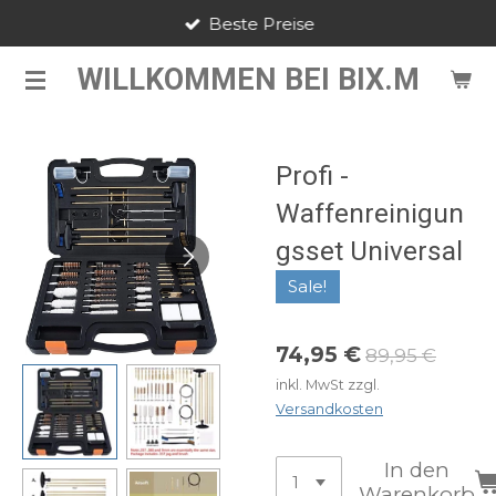
Beste Preise
Zum
Hauptinhalt
WILLKOMMEN BEI BIX.M
springen
Profi -
Waffenreinigun
gsset Universal
Sale!
74,95 €
89,95 €
inkl. MwSt zzgl.
Versandkosten
In den
Warenkorb