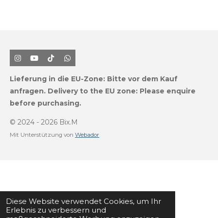
I
Y
T
W
n
o
i
h
s
u
k
a
Lieferung in die EU-Zone:
Bitte vor dem Kauf
t
T
T
t
a
u
o
s
anfragen.
Delivery to the EU zone: Please enquire
g
b
k
A
before purchasing.
r
e
p
a
p
m
© 2024 - 2026 Bix.M
Mit Unterstützung von
Webador
Diese Website verwendet Cookies, um Ihr
Erlebnis zu verbessern und